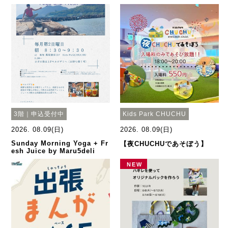
3階｜申込受付中
Kids Park CHUCHU
2026. 08.09(日)
2026. 08.09(日)
Sunday Morning Yoga + Fr
【夜CHUCHUであそぼう】
esh Juice by Maru5deli
NEW