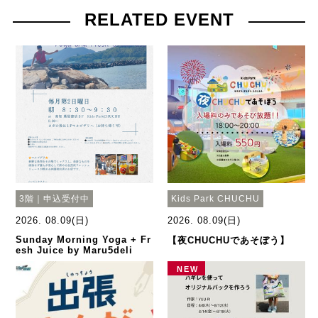
RELATED EVENT
3階｜申込受付中
Kids Park CHUCHU
2026. 08.09(日)
2026. 08.09(日)
Sunday Morning Yoga + Fr
【夜CHUCHUであそぼう】
esh Juice by Maru5deli
NEW