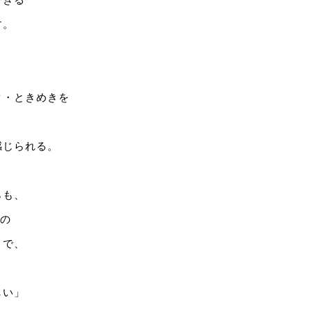
す。
、
ク・ときめきを
感じられる。
らも、
"の
とで、
しい」