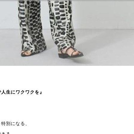
で人生にワクワクを』
と特別になる、
できる