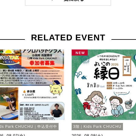
RELATED EVENT
NEW
ids Park CHUCHU｜申込受付中
3階｜Kids Park CHUCHU
26. 08.07(金)
2026. 08.08(土)