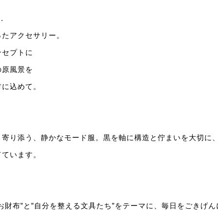
.
ったアクセサリー。
ンセプトに
の原風景を
材に込めて。
と寄り添う、静かなモード服。黒を軸に構造と
佇まいを大切に
てていま
す。
お財布”と”自分を整える文具たち”をテー
マに、毎日をごきげん