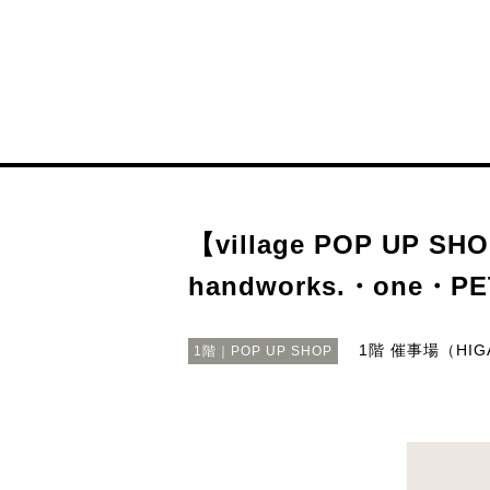
【village POP UP S
handworks.・one・PE
1階 催事場（HIGA
1階｜POP UP SHOP