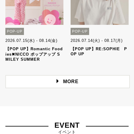
POP-UP
POP-UP
2026.07.15(水) - 08.14(金)
2026.07.14(火) - 08.17(月)
【POP UP】Romantic Food
【POP UP】RE:SOPHIE P
OP UP
ies✖NICCO ポップアップ S
MILEY SUMMER
MORE
EVENT
イベント