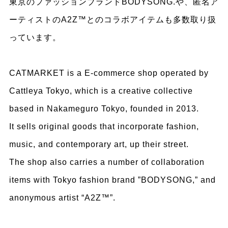
東京のファッションブランドBODYSONG.や、匿名ア
ーティストのA2Z™とのコラボアイテムも多数取り扱
っています。
CATMARKET is a E-commerce shop operated by
Cattleya Tokyo, which is a creative collective
based in Nakameguro Tokyo, founded in 2013.
It sells original goods that incorporate fashion,
music, and contemporary art, up their street.
The shop also carries a number of collaboration
items with Tokyo fashion brand ”BODYSONG,” and
anonymous artist “A2Z™”.