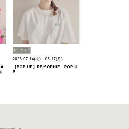
POP-UP
2026.07.14(火) - 08.17(月)
s✖
【POP UP】RE:SOPHIE POP U
P
U