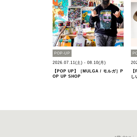
POP-UP
P
2026.07.11(土) - 08.10(月)
20
【POP UP】［MULGA / モルガ］P
【P
OP UP SHOP
し