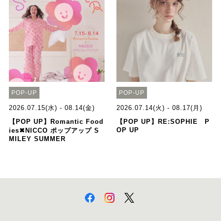
POP-UP
POP-UP
2026.07.15(水) - 08.14(金)
2026.07.14(火) - 08.17(月)
【POP UP】Romantic Food
【POP UP】RE:SOPHIE P
OP UP
ies✖NICCO ポップアップ S
MILEY SUMMER