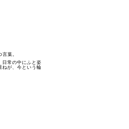
つ言葉。
、日常の中にふと姿
重ねが、今という輪