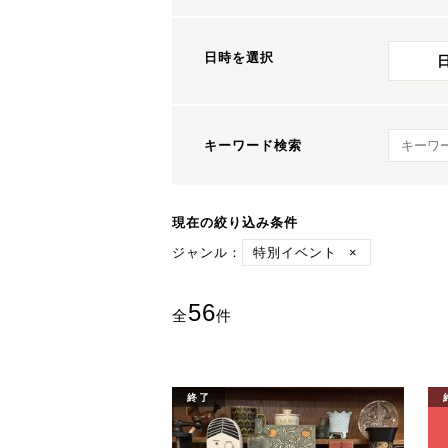
日時を選択
キーワ
キーワード検索
現在の絞り込み条件
ジャンル：
特別イベント
×
56
全
件
終了