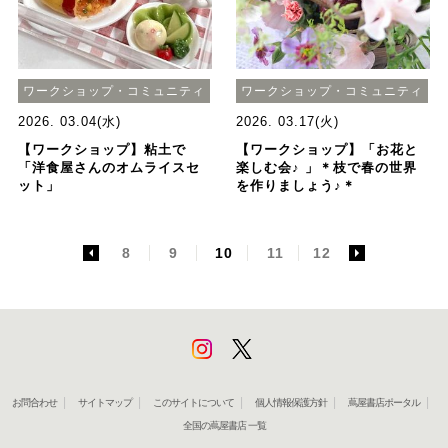
ワークショップ・コミュニティ
ワークショップ・コミュニティ
2026. 03.04(水)
2026. 03.17(火)
【ワークショップ】粘土で
【ワークショップ】「お花と
「洋食屋さんのオムライスセ
楽しむ会♪ 」＊枝で春の世界
ット」
を作りましょう♪＊
<
8
9
10
11
12
>
お問合わせ
サイトマップ
このサイトについて
個人情報保護方針
蔦屋書店ポータル
全国の蔦屋書店 一覧