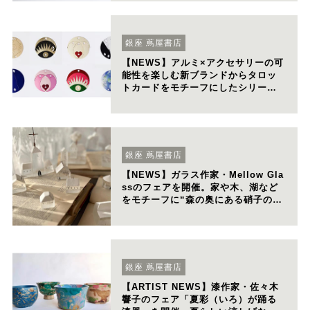
銀座 蔦屋書店
【NEWS】アルミ×アクセサリーの可
能性を楽しむ新ブランドからタロッ
トカードをモチーフにしたシリーズ
が登場。9月1日（金）から開催する
POP UPフェアにて初の店頭販売を
実施。
銀座 蔦屋書店
【NEWS】ガラス作家・Mellow Gla
ssのフェアを開催。家や木、湖など
をモチーフに“森の奥にある硝子の街
の本屋”を表現。
銀座 蔦屋書店
【ARTIST NEWS】漆作家・佐々木
響子のフェア「夏彩（いろ）が踊る