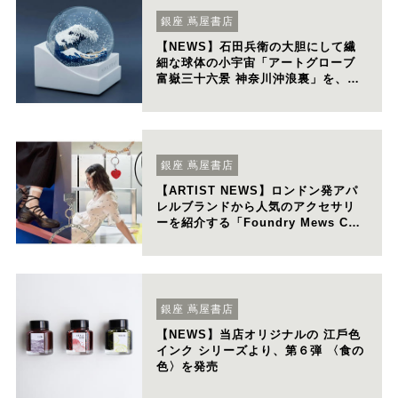
銀座 蔦屋書店
【NEWS】石田兵衛の大胆にして繊
細な球体の小宇宙「アートグローブ
富嶽三十六景 神奈川沖浪裏」を、ど
こよりも早く販売開始
銀座 蔦屋書店
【ARTIST NEWS】ロンドン発アパ
レルブランドから人気のアクセサリ
ーを紹介する「Foundry Mews​ Chr
istmas Market」を開催。クリスマ
ス限定ネックレスも販売。
銀座 蔦屋書店
【NEWS】当店オリジナルの 江⼾⾊
インク シリーズより、第６弾 〈⾷の
⾊〉を発売