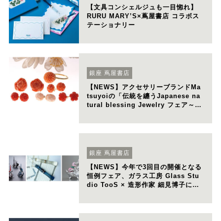
【文具コンシェルジュも一目惚れ】
RURU MARY’S×蔦屋書店 コラボス
テーショナリー
銀座 蔦屋書店
【NEWS】アクセサリーブランドMa
tsuyoiの「伝統を纏うJapanese na
tural blessing Jewelry フェア～日
本の素材と技巧」を開催
銀座 蔦屋書店
【NEWS】今年で3回目の開催となる
恒例フェア、ガラス工房 Glass Stu
dio TooS × 造形作家 細見博子によ
る「大好きが止まらない」を開催