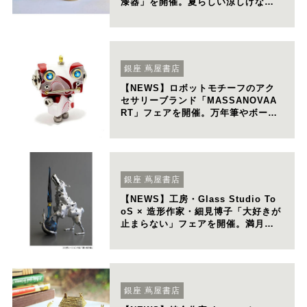
漆器」を開催。夏らしい涼しげなカ
ラーの漆器、アクセサリーを紹介。
銀座 蔦屋書店
【NEWS】ロボットモチーフのアク
セサリーブランド「MASSANOVAA
RT」フェアを開催。万年筆やボール
ペンの同軸素材で制作したカラフル
なオリジナル作品を販売。
銀座 蔦屋書店
【NEWS】工房・Glass Studio To
oS × 造形作家・細見博子「大好きが
止まらない」フェアを開催。満月に
吠える狼をモチーフにした新作コラ
ボレーション作品を発表。
銀座 蔦屋書店