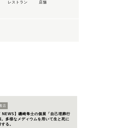
レストラン
店舗
書店
ST NEWS】磯崎隼士の個展「自己埋葬行
催。多様なメディウムを用いて生と死に
考する。