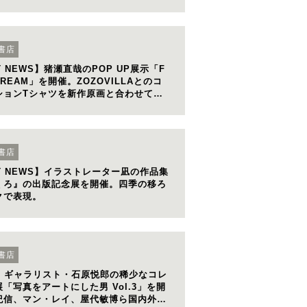
書店
ST NEWS】猪瀬直哉のPOP UP展示「F
DREAM」を開催。ZOZOVILLAとのコ
ションTシャツを新作原画と合わせて展
書店
ST NEWS】イラストレーター凪の作品集
くろ』の出版記念展を開催。四季の移ろ
クで表現。
書店
S】ギャラリスト・石原悦郎の稀少なコレ
「写真をアートにした男 Vol.3」を開
紀信、マン・レイ、屋代敏博ら国内外写