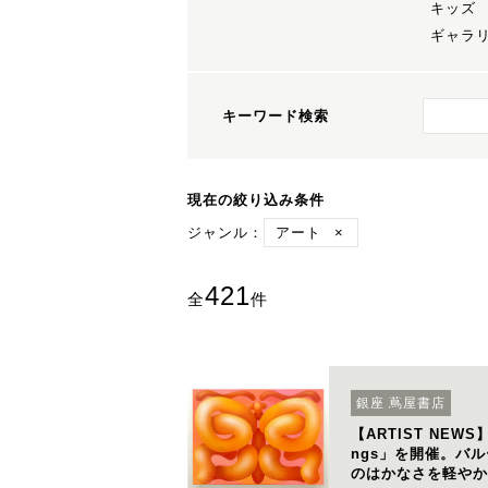
キッズ
ギャラ
キーワード検索
現在の絞り込み条件
ジャンル：
アート
×
421
全
件
銀座 蔦屋書店
【ARTIST NEWS】
ngs」を開催。バ
のはかなさを軽やか