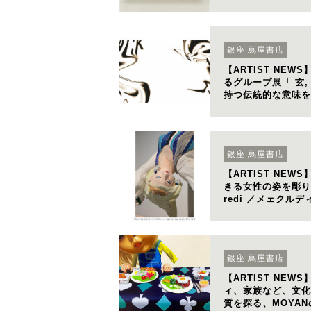
銀座 蔦屋書店
【ARTIST NE
るグループ展「 玄,
持つ伝統的な意味を
銀座 蔦屋書店
【ARTIST NE
きる女性の姿を彫り
redi ／メェクル
銀座 蔦屋書店
【ARTIST NE
ィ、家族など、文化
質を探る、MOYAN