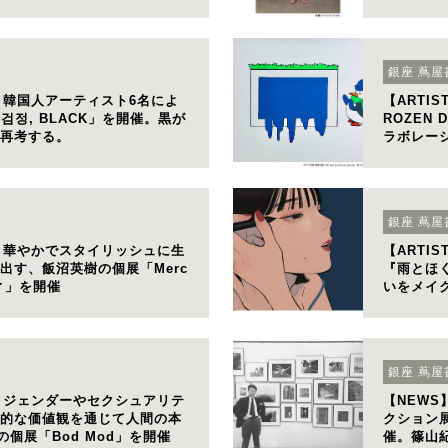
銀座 蔦屋
WS】韓国人アーティスト6名によ
【ARTI
 검정, BLACK」を開催。黒が
ROZEN 
再考する。
ラボレー
示。
銀座 蔦屋
WS】華やかでスタイリッシュに生
【ARTI
出す、飯沼英樹の個展「Merc
『雨とほ
ディ」を開催
いをメイ
銀座 蔦屋
WS】ジェンダーやセクシュアリテ
【NEW
的な価値観を通じて人間の本
クション展
の個展「Bod Mod」を開催
催。篠山