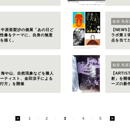
真家・現
銀座 蔦屋
WS】中原亜梨沙の個展「あの日ど
【NEWS】
性像をテーマに、自身の無意
ラボ第２
を描く。
点を当て
トバッグ
銀座 蔦屋
WS】海や山、自然現象などを擬人
【ARTI
ーティスト、金田涼子による
射」を開
行方」を開催
ーズの新
<
1
2
3
4
5
>