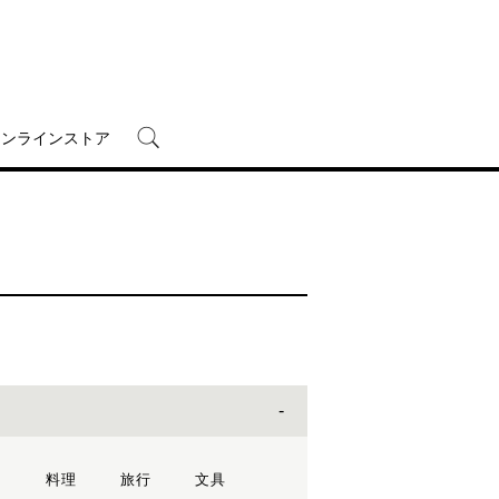
オンラインストア
ン
料理
旅行
文具