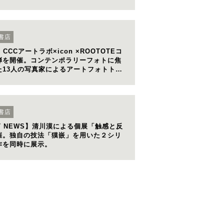
代作家の作品を展示・販売。
書店
CCCアートラボ×icon ×ROOTOTEコ
弾を開催。コンテンポラリーフォトに焦
た13人の写真家によるアートフォトトー
を販売
書店
ST NEWS】清川漠による個展「触感と反
催。独自の技法「獏嵌」を用いた２シリ
作を同時に展示。