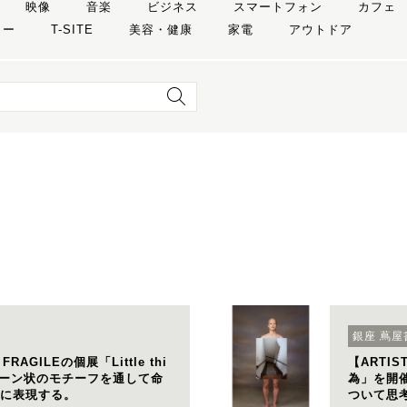
映像
音楽
ビジネス
スマートフォン
カフェ
リー
T-SITE
美容・健康
家電
アウトドア
銀座 蔦屋
FRAGILEの個展「Little thi
【ARTI
ルーン状のモチーフを通して命
為」を開
に表現する。
ついて思