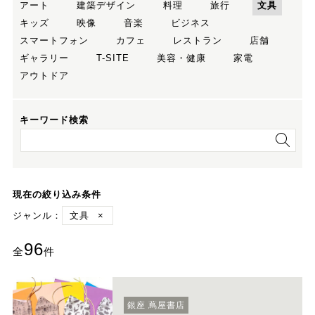
アート
建築デザイン
料理
旅行
文具
キッズ
映像
音楽
ビジネス
スマートフォン
カフェ
レストラン
店舗
ギャラリー
T-SITE
美容・健康
家電
アウトドア
キーワード検索
現在の絞り込み条件
ジャンル：
文具
×
96
全
件
銀座 蔦屋書店