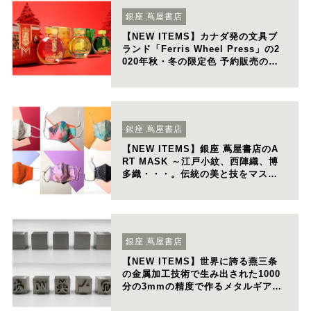
銀座 蔦屋書店
【NEW ITEMS】カナダ発の⽂具ブ
ランド「Ferris Wheel Press」の2
020年秋・冬の限定⾊ 予約販売のお
知らせ
銀座 蔦屋書店
【NEW ITEMS】銀座 蔦屋書店のA
RT MASK ～江戸小紋、西陣織、博
多織・・・。伝統の美と技をマスク
に用いた逸品 31 種～
銀座 蔦屋書店
【NEW ITEMS】世界に誇る燕三条
の⾦属加⼯技術で⽣み出された1000
分の3mmの精度で作るメタルギア
「マジックメタルキューブ」を限定