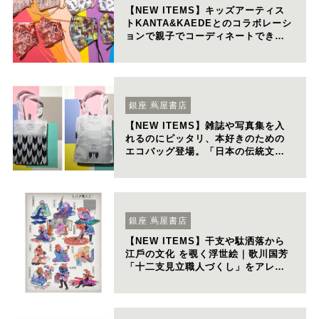
【NEW ITEMS】キッズアーティス
トKANTA&KAEDEとのコラボレーシ
ョンで親⼦でコーディネートできる
アートマスク を全国に先がけ先⾏販
売開始
銀座 蔦屋書店
【NEW ITEMS】雑誌や写真集を⼊
れるのにピッタリ、本好きのための
エコバッグ登場。「⽇本の伝統⽂様×
本」をテーマにしたデザイン販売開
始。
銀座 蔦屋書店
【NEW ITEMS】⼲⽀や駄洒落から
江⼾の⽂化 を覗く浮世絵｜歌川国芳
「⼗⼆⽀⾒⽴職⼈づくし」をアレン
ジしたオリジナル商品を新発売