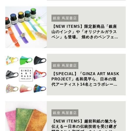
販売開始
銀座 蔦屋書店
【NEW ITEMS】限定新商品「銀座
山のインク」や「オリジナルガラス
ペン」も登場。 煌めきのペンフェ
ア〜秋編〜店頭・オンラインストア
で開催
銀座 蔦屋書店
【SPECIAL】「GINZA ART MASK
PROJECT」名和晃平ら、⽇本の現
代アーティスト14名とコラボレーシ
ョンした第2弾を予約開始
銀座 蔦屋書店
【NEW ITEMS】越前和紙の魅⼒を
伝えるー⽇本の伝統技術を受け継ぎ