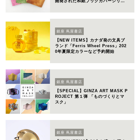
開発された和紙ブックカバーシリー
ズの新⾊を店頭・オンラインで限定
発売
銀座 蔦屋書店
【NEW ITEMS】カナダ発の⽂具ブ
ランド「Ferris Wheel Press」202
0年夏限定カラーなど予約開始
銀座 蔦屋書店
【SPECIAL】GINZA ART MASK P
ROJECT 第１弾 「ものづくりとマ
スク」
銀座 蔦屋書店