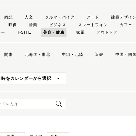
雑誌
人文
クルマ・バイク
アート
建築デザイ
映像
音楽
ビジネス
スマートフォン
カフェ
リー
T-SITE
美容・健康
家電
アウトドア
関東
北海道・東北
中部・北陸
近畿
中国・四
日時をカレンダーから選択
ード検索