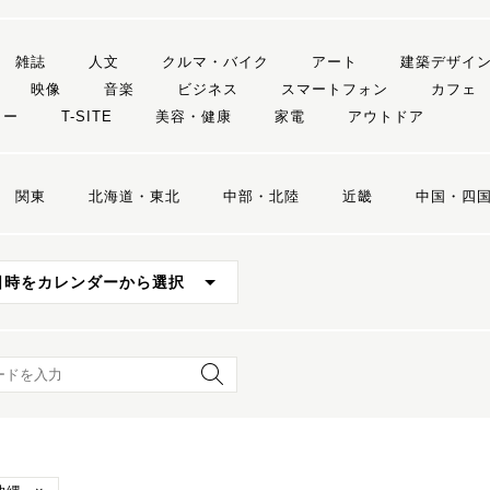
雑誌
人文
クルマ・バイク
アート
建築デザイ
映像
音楽
ビジネス
スマートフォン
カフェ
リー
T-SITE
美容・健康
家電
アウトドア
関東
北海道・東北
中部・北陸
近畿
中国・四
日時をカレンダーから選択
ード検索