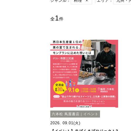
ジャンル：
料理
×
エリア：
九州・
1
全
件
六本松 蔦屋書店｜イベント
2026. 09.01(火)