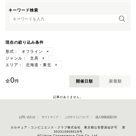
キーワード検索
キーワード検索
現在の絞り込み条件
形式：
オフライン
×
ジャンル：
文具
×
エリア：
北海道・東北
×
0
全
件
開催日順
新着順
記事がありません。
お問い合わせ
サイトマップ
このサイトについて
個人情報保護方針
カルチュア・コンビニエンス・クラブ株式会社 東京都公安委員会許可 第
303310908618号
©Culture Convenience Club Co.,Ltd.