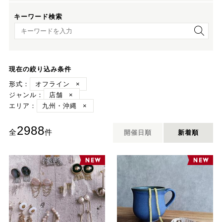
キーワード検索
キーワード検索
現在の絞り込み条件
形式：
オフライン
×
ジャンル：
店舗
×
エリア：
九州・沖縄
×
2988
全
件
開催日順
新着順