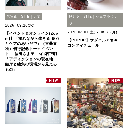
代官山T-SITE｜人文
軽井沢T-SITE｜シェアラウン
ジ
2026. 09.16(水)
2026.08.01(土) - 08.31(月)
【イベント＆オンライン(Zoo
m)】『溺れながら生きる 依存
【POPUP】サダハルアオキ
とケアのあいだで』（文藝春
コンフィチュール
秋）刊行記念トークイベン
ト 信田さよ子 ×白石正明
「アディクションの現在地
臨床と編集の現場から見える
もの」