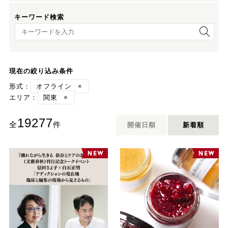
キーワード検索
キーワード検索
現在の絞り込み条件
形式：
オフライン
×
エリア：
関東
×
19277
全
件
開催日順
新着順