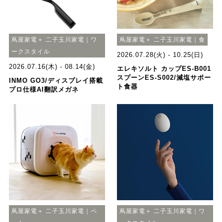
蔦屋家電＋ 二子玉川家電｜ワ
蔦屋家電＋ 二子玉川家電｜食
ークスタイル
2026.07.28(火) - 10.25(日)
2026.07.16(木) - 08.14(金)
エレキソルト カップES-B001
スプーンES-S002/減塩サポー
INMO GO3/ディスプレイ搭載
ト食器
プロ仕様AI翻訳メガネ
蔦屋家電＋ 二子玉川家電｜ペ
蔦屋家電＋ 二子玉川家電｜ワ