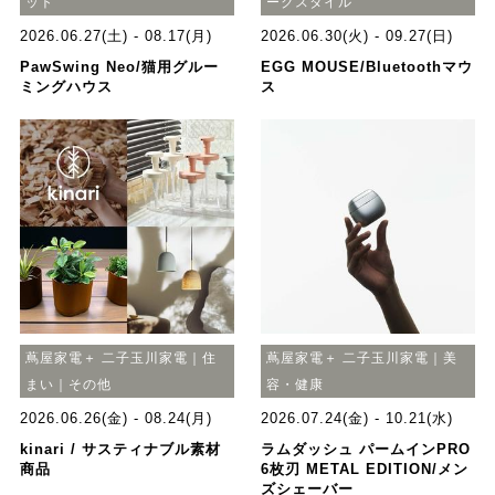
ット
ークスタイル
2026.06.27(土) - 08.17(月)
2026.06.30(火) - 09.27(日)
PawSwing Neo/猫用グルー
EGG MOUSE/Bluetoothマウ
ミングハウス
ス
蔦屋家電＋ 二子玉川家電｜住
蔦屋家電＋ 二子玉川家電｜美
まい｜その他
容・健康
2026.06.26(金) - 08.24(月)
2026.07.24(金) - 10.21(水)
kinari / サスティナブル素材
ラムダッシュ パームインPRO
商品
6枚刃 METAL EDITION/メン
ズシェーバー