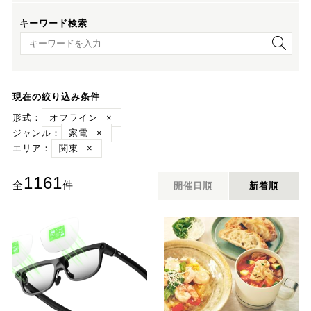
キーワード検索
キーワード検索
現在の絞り込み条件
形式：
オフライン
×
ジャンル：
家電
×
エリア：
関東
×
1161
全
件
開催日順
新着順