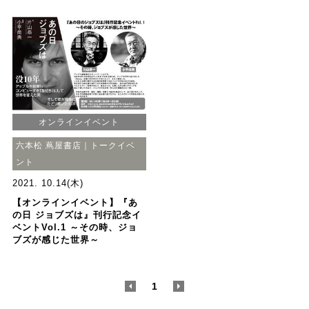
オンラインイベント
六本松 蔦屋書店｜トークイベ
ント
2021. 10.14(木)
【オンラインイベント】『あ
の日 ジョブズは』刊行記念イ
ベントVol.1 ～その時、ジョ
ブズが感じた世界～
<
1
>