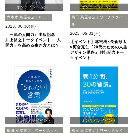
オンラインイベント
オンラインイベント
六本木 蔦屋書店｜BOOK
梅田 蔦屋書店｜ワークスタイ
ル
2023. 06.30(金)
2023. 05.01(月)
『一流の人間力』出版記念
井上裕之トークイベント 「人
【イベント】林宏樹×長倉顕太
間力」を高める生き方とは？
×河合克仁『20代のための人生
デザイン講座』刊行記念トー
クイベント
オンラインイベント
オンラインイベント
梅田 蔦屋書店｜ワークスタイ
梅田 蔦屋書店｜ワークスタイ