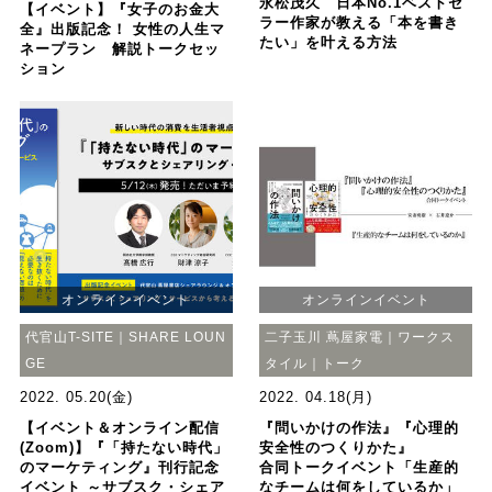
永松茂久 日本No.1ベストセ
【イベント】『女子のお金大
ラー作家が教える「本を書き
全』出版記念！ 女性の人生マ
たい」を叶える方法
ネープラン 解説トークセッ
ション
オンラインイベント
オンラインイベント
代官山T-SITE｜SHARE LOUN
二子玉川 蔦屋家電｜ワークス
GE
タイル｜トーク
2022. 05.20(金)
2022. 04.18(月)
【イベント＆オンライン配信
『問いかけの作法』『心理的
(Zoom)】『「持たない時代」
安全性のつくりかた』
のマーケティング』刊行記念
合同トークイベント「生産的
イベント ～サブスク・シェア
なチームは何をしているか」