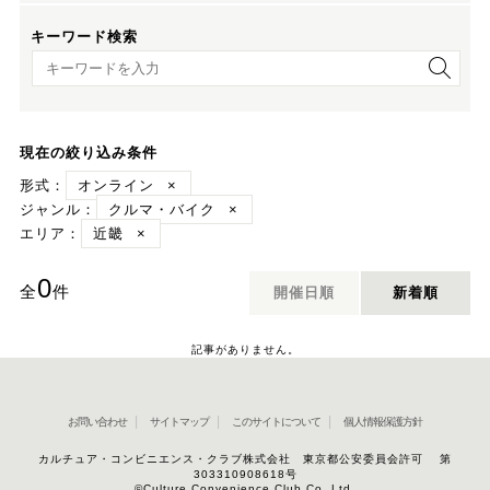
キーワード検索
キーワード検索
現在の絞り込み条件
形式：
オンライン
×
ジャンル：
クルマ・バイク
×
エリア：
近畿
×
0
全
件
開催日順
新着順
記事がありません。
お問い合わせ
サイトマップ
このサイトについて
個人情報保護方針
カルチュア・コンビニエンス・クラブ株式会社 東京都公安委員会許可 第
303310908618号
©Culture Convenience Club Co.,Ltd.