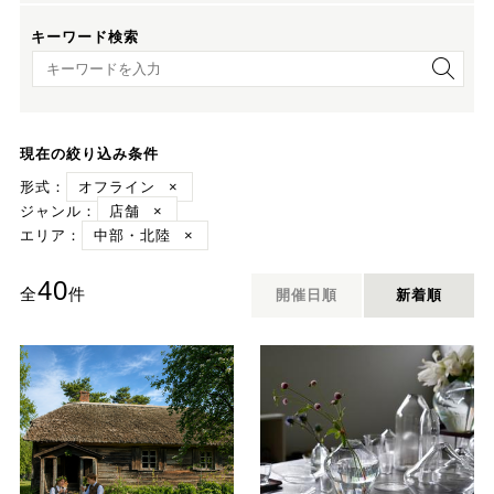
キーワード検索
キーワード検索
現在の絞り込み条件
形式：
オフライン
×
ジャンル：
店舗
×
エリア：
中部・北陸
×
40
全
件
開催日順
新着順