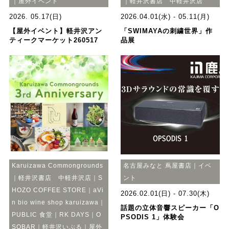
｜屋外イベント
｜軽井沢書店 中軽井沢店
2026. 05.17(日)
2026.04.01(水) - 05.11(月)
【屋外イベント】軽井沢アン
「SWIMAYAの刺繍世界」作
ティークマーケット260517
品展
Karuizawa Commongrounds
名古屋みなと 蔦屋書店｜イベ
｜軽井沢書店 中軽井沢店｜S
ント
HOZO COFFEE STORE｜aVi
2026.02.01(日) - 07.30(木)
n bio wine shop karuizawa｜
話題の立体音響スピーカー「O
PUBLIC 食堂｜RK DAYS｜O
PSODIS 1」体験会
SOBAR｜軽井沢いぶる｜屋外