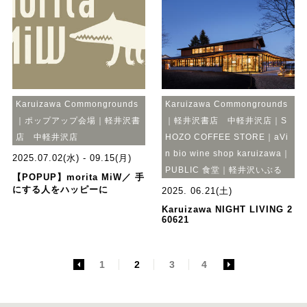
Karuizawa Commongrounds
Karuizawa Commongrounds
｜ポップアップ会場｜軽井沢書
｜軽井沢書店 中軽井沢店｜S
店 中軽井沢店
HOZO COFFEE STORE｜aVi
n bio wine shop karuizawa｜
2025.07.02(水) - 09.15(月)
PUBLIC 食堂｜軽井沢いぶる
【POPUP】morita MiW／ 手
にする人をハッピーに
2025. 06.21(土)
Karuizawa NIGHT LIVING 2
60621
<
1
2
3
4
>