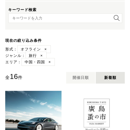
キーワード検索
キーワード検索
現在の絞り込み条件
形式：
オフライン
×
ジャンル：
旅行
×
エリア：
中国・四国
×
16
全
件
開催日順
新着順