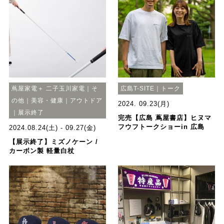
蔦屋家電＋ 二子玉川家電｜そ
広島T-SITE｜トーク
の他｜美容・健康｜アウトドア
2024. 09.23(月)
｜展示終了
完売【広島 蔦屋書店】ヒヌマ
フウフトークショーin 広島
2024.08.24(土) - 09.27(金)
【展示終了】ミズノケーン /
カーボン製 軽量白杖