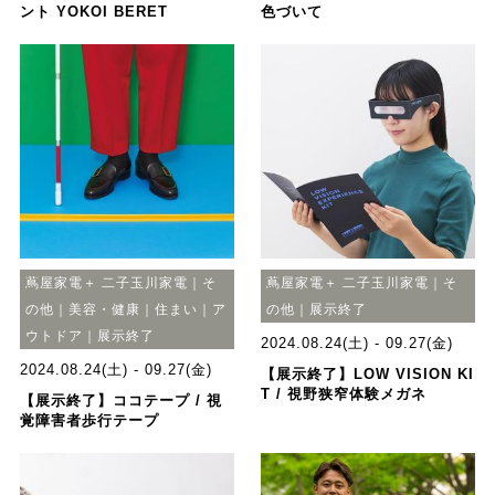
ント YOKOI BERET
色づいて
蔦屋家電＋ 二子玉川家電｜そ
蔦屋家電＋ 二子玉川家電｜そ
の他｜美容・健康｜住まい｜ア
の他｜展示終了
ウトドア｜展示終了
2024.08.24(土) - 09.27(金)
2024.08.24(土) - 09.27(金)
【展示終了】LOW VISION KI
T / 視野狭窄体験メガネ
【展示終了】ココテープ / 視
覚障害者歩行テープ