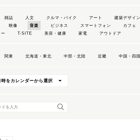
雑誌
人文
クルマ・バイク
アート
建築デザイ
映像
音楽
ビジネス
スマートフォン
カフェ
リー
T-SITE
美容・健康
家電
アウトドア
関東
北海道・東北
中部・北陸
近畿
中国・四
日時をカレンダーから選択
ード検索