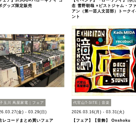
フェア】JISOO×ハローキティ コ
【イベント】『ローワライ』刊行
ボグッズ限定販売
念 雪野朝哉 ×ピストジャム・フ
アン（第一芸人文芸部）トークイ
ント
子玉川 蔦屋家電｜フェア
代官山T-SITE｜音楽
26.03.27(金) - 03.29(日)
2026.03.16(月) - 03.31(火)
古レコードまとめ買いフェア
【フェア】【音飾】 Onshoku