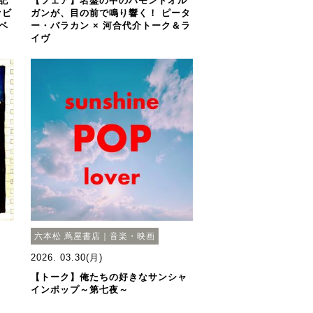
記
【フェア】名盤の中のハモンドオル
ァビ
ガンが、目の前で鳴り響く！ ピータ
ベ
ー・バラカン × 河合代介トーク＆ラ
イヴ
六本松 蔦屋書店｜音楽・映画
2026. 03.30(月)
【トーク】俺たちの好きなサンシャ
インポップ～第七夜～