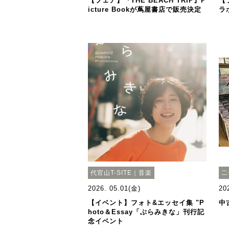
【フェア】『THE BEACH TRIP』P
【
icture Bookが蔦屋書店で販売決定
ラ
代官山T-SITE｜音楽
二
2026. 05.01(金)
20
【イベント】フォト&エッセイ集 "P
中
hoto＆Essay「ぶらみきな」刊行記
念イベント