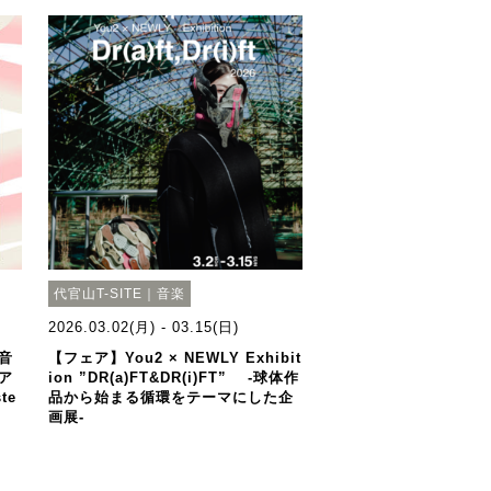
代官山T-SITE｜音楽
2026.03.02(月) - 03.15(日)
音
【フェア】You2 × NEWLY Exhibit
ア
ion ”DR(a)FT&DR(i)FT” -球体作
te
品から始まる循環をテーマにした企
画展-