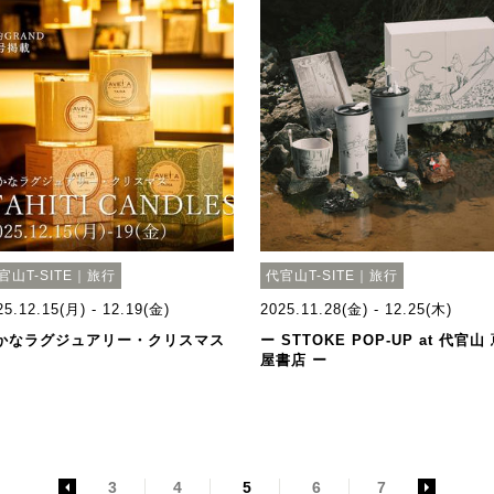
官山T-SITE｜旅行
代官山T-SITE｜旅行
25.12.15(月) - 12.19(金)
2025.11.28(金) - 12.25(木)
かなラグジュアリー・クリスマス
ー STTOKE POP-UP at 代官山
屋書店 ー
<
3
4
5
6
7
>