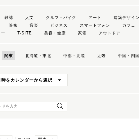
雑誌
人文
クルマ・バイク
アート
建築デザイ
映像
音楽
ビジネス
スマートフォン
カフェ
リー
T-SITE
美容・健康
家電
アウトドア
関東
北海道・東北
中部・北陸
近畿
中国・四
日時をカレンダーから選択
ード検索