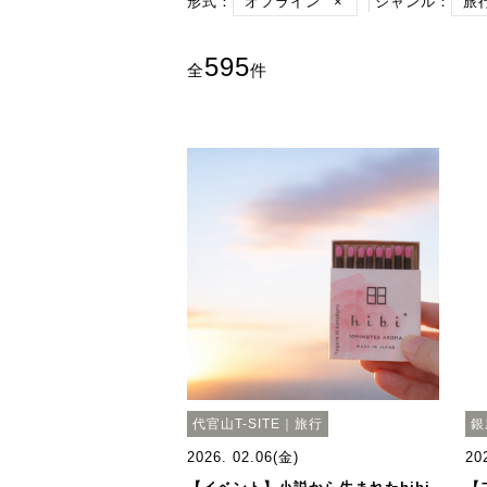
形式：
オフライン
×
ジャンル：
旅
595
全
件
代官山T-SITE｜旅行
銀
2026. 02.06(金)
20