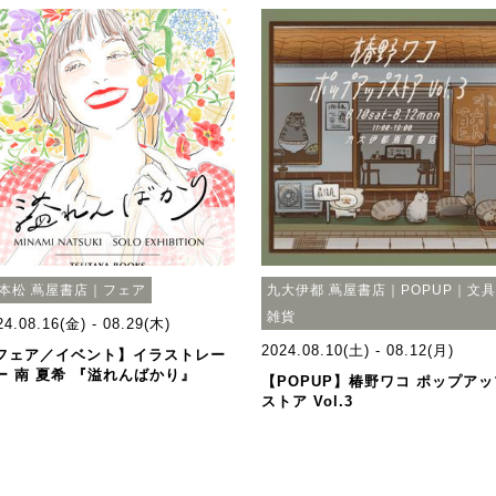
本松 蔦屋書店｜フェア
九大伊都 蔦屋書店｜POPUP｜文
雑貨
24.08.16(金) - 08.29(木)
2024.08.10(土) - 08.12(月)
フェア／イベント】イラストレー
ー 南 夏希 『溢れんばかり』
【POPUP】椿野ワコ ポップアッ
ストア Vol.3