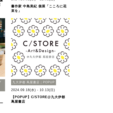
優
店
書作家 中島美紀 個展「こころに花
束を」
プ
九大伊都 蔦屋書店｜POPUP
2024.09.18(水) - 10.13(日)
【POPUP】C/STORE@九大伊都
蔦屋書店
アー