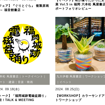
【イベント】私が撮りたかった女
展 Vol.5 in 福岡 六本松 蔦屋書
フェア】『ぐりとぐら』 複製原画
ポートフォリオレビュー
 ～ 福音館書店 ～
本松 蔦屋書店｜トークイベント｜
九大伊都 蔦屋書店｜ワークショッ
ート・建築｜音楽・映画
｜イベント
24. 09.18(水)
2024. 08.25(日)
トーク】「福岡城跡電磁盆踊り」
【WORKSHOP】カラーサンド
！TALK & MEETING
トワークショップ