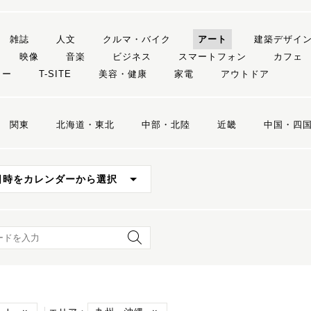
雑誌
人文
クルマ・バイク
アート
建築デザイ
映像
音楽
ビジネス
スマートフォン
カフェ
リー
T-SITE
美容・健康
家電
アウトドア
関東
北海道・東北
中部・北陸
近畿
中国・四
日時をカレンダーから選択
ード検索