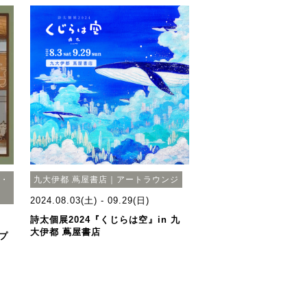
具・
九大伊都 蔦屋書店｜アートラウンジ
2024.08.03(土) - 09.29(日)
詩太個展2024『くじらは空』in 九
大伊都 蔦屋書店
プ