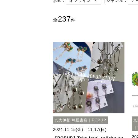
形式：
オフライン
×
ジャンル：
ア
237
全
件
九大伊都 蔦屋書店｜POPUP
九
｜
2024.11.15(金) - 11.17(日)
20