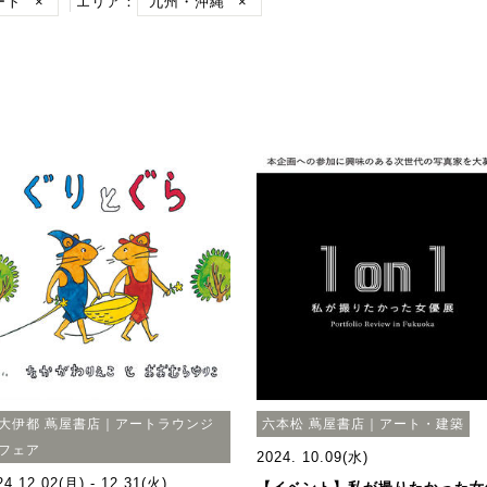
ート
×
エリア：
九州・沖縄
×
大伊都 蔦屋書店｜アートラウンジ
六本松 蔦屋書店｜アート・建築
フェア
2024. 10.09(水)
24.12.02(月) - 12.31(火)