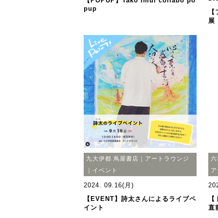
【POPUP】Tako Imul collabo po
pup
【
展
九大伊都 蔦屋書店｜アートラウンジ
六
｜イベント
ア
2024. 09.16(月)
20
【EVENT】詩太さんによるライブペ
【
イント
直前