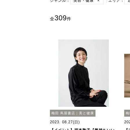
ジャンル：
美容・健康
×
エリア：
309
全
件
梅田 蔦屋書店｜美と健康
梅
2023. 08.27(日)
20