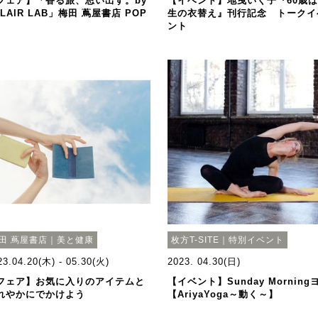
フェア】「香る旅、思い出す。by
【イベント】地曳いく子『60歳
ÉLAIR LAB」梅田 蔦屋書店 POP
生の衣替え』刊行記念 トークイ
ント
田 蔦屋書店｜美と健康
枚方T-SITE｜特別イベント
23.04.20(木) - 05.30(火)
2023. 04.30(日)
フェア】お気に入りのアイテムと
【イベント】Sunday Morning
れやかにでかけよう
【AriyaYoga～動く～】