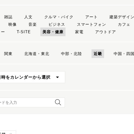
雑誌
人文
クルマ・バイク
アート
建築デザイ
映像
音楽
ビジネス
スマートフォン
カフェ
リー
T-SITE
美容・健康
家電
アウトドア
関東
北海道・東北
中部・北陸
近畿
中国・四
日時をカレンダーから選択
ード検索