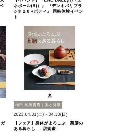
は人
【イベント】『ENE BALL(R)（エ
ベ
ネボール(R)）』 『デンキバリブラ
シ® 2.0 +ボディ』 同時体験イベン
ト
梅田 蔦屋書店｜美と健康
2023.04.01(土) - 04.30(日)
ヨガ
【フェア】身体がよろこぶ 薬膳の
ある暮らし - 甜蜜蜜 -