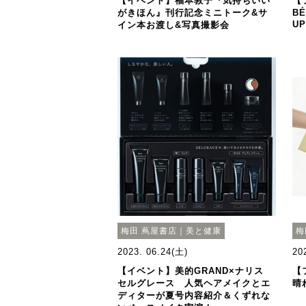
【イベント】福本敦子『気持ちいい
【
がきほん』刊行記念ミニトーク&サ
B
UP
イン本お渡し&写真撮影会
梅田 蔦屋書店｜美と健康
梅
2023. 06.24(土)
20
【イベント】美的GRAND×ナリス
【
セルグレース 人気ヘアメイクとエ
晴
ディターが夏号内容紹介＆くずれな