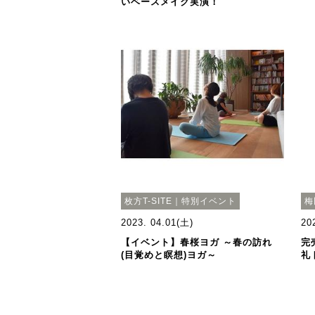
いベースメイク実演！
枚方T-SITE｜特別イベント
梅
2023. 04.01(土)
20
【イベント】春桜ヨガ ～春の訪れ
完
(目覚めと瞑想)ヨガ～
礼