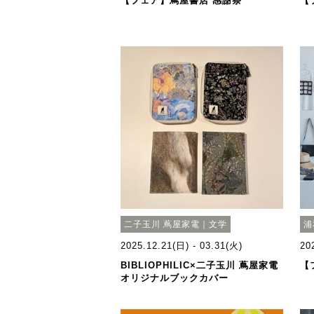
【フェア】蔦屋書店 感謝祭
【
二子玉川 蔦屋家電｜文学
浦
2025.12.21(日) - 03.31(火)
20
BIBLIOPHILIC×二子玉川 蔦屋家電
【
オリジナルブックカバー