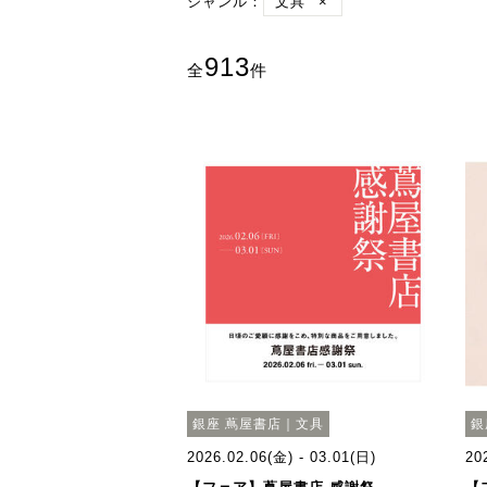
ジャンル：
文具
×
913
全
件
銀座 蔦屋書店｜文具
銀
2026.02.06(金) - 03.01(日)
20