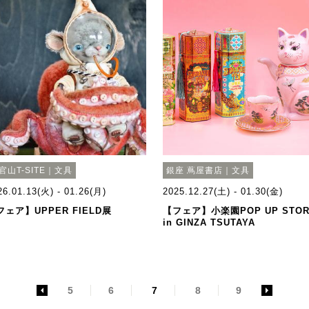
官山T-SITE｜文具
銀座 蔦屋書店｜文具
26.01.13(火) - 01.26(月)
2025.12.27(土) - 01.30(金)
フェア】UPPER FIELD展
【フェア】小楽園POP UP STOR
in GINZA TSUTAYA
<
5
6
7
8
9
>