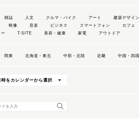
雑誌
人文
クルマ・バイク
アート
建築デザイ
映像
音楽
ビジネス
スマートフォン
カフェ
リー
T-SITE
美容・健康
家電
アウトドア
関東
北海道・東北
中部・北陸
近畿
中国・四
日時をカレンダーから選択
ード検索