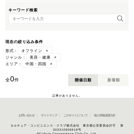
キーワード検索
キーワード検索
現在の絞り込み条件
形式：
オフライン
×
ジャンル：
美容・健康
×
エリア：
中国・四国
×
0
全
件
開催日順
新着順
記事がありません。
お問い合わせ
サイトマップ
このサイトについて
個人情報保護方針
カルチュア・コンビニエンス・クラブ株式会社 東京都公安委員会許可 第
303310908618号
©Culture Convenience Club Co.,Ltd.