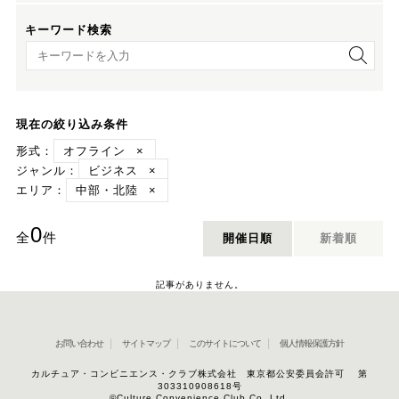
キーワード検索
キーワード検索
現在の絞り込み条件
形式：
オフライン
×
ジャンル：
ビジネス
×
エリア：
中部・北陸
×
0
全
件
開催日順
新着順
記事がありません。
お問い合わせ
サイトマップ
このサイトについて
個人情報保護方針
カルチュア・コンビニエンス・クラブ株式会社 東京都公安委員会許可 第
303310908618号
©Culture Convenience Club Co.,Ltd.