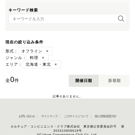
キーワード検索
キーワード検索
現在の絞り込み条件
形式：
オフライン
×
ジャンル：
料理
×
エリア：
北海道・東北
×
0
全
件
開催日順
新着順
記事がありません。
お問い合わせ
サイトマップ
このサイトについて
個人情報保護方針
カルチュア・コンビニエンス・クラブ株式会社 東京都公安委員会許可 第
303310908618号
©Culture Convenience Club Co.,Ltd.