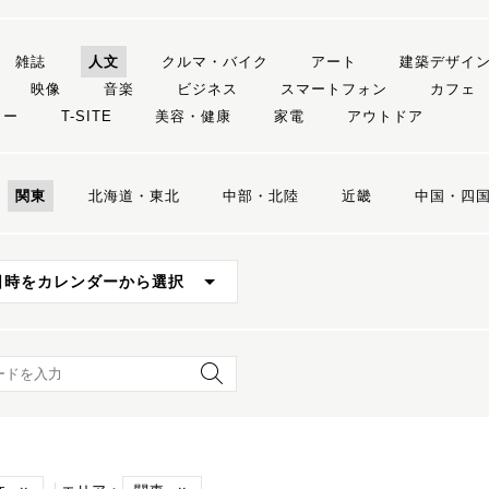
雑誌
人文
クルマ・バイク
アート
建築デザイ
映像
音楽
ビジネス
スマートフォン
カフェ
リー
T-SITE
美容・健康
家電
アウトドア
関東
北海道・東北
中部・北陸
近畿
中国・四
日時をカレンダーから選択
ード検索