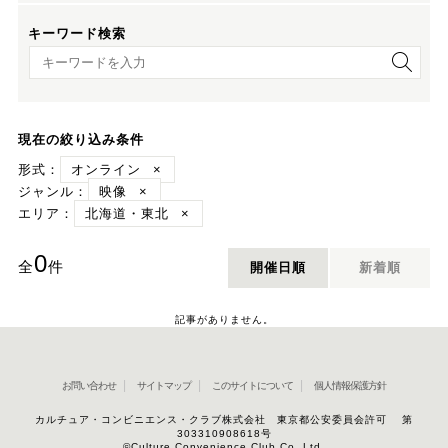
キーワード検索
キーワード検索
現在の絞り込み条件
形式：
オンライン
×
ジャンル：
映像
×
エリア：
北海道・東北
×
0
全
件
開催日順
新着順
記事がありません。
お問い合わせ
サイトマップ
このサイトについて
個人情報保護方針
カルチュア・コンビニエンス・クラブ株式会社 東京都公安委員会許可 第
303310908618号
©Culture Convenience Club Co.,Ltd.