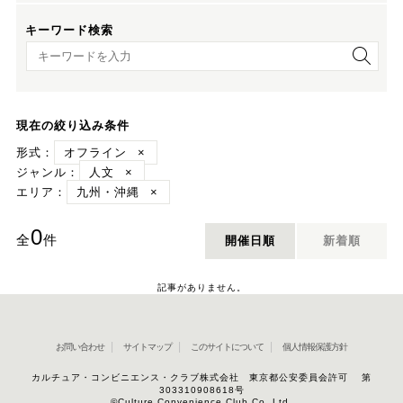
キーワード検索
キーワード検索
現在の絞り込み条件
形式：
オフライン
×
ジャンル：
人文
×
エリア：
九州・沖縄
×
0
全
件
開催日順
新着順
記事がありません。
お問い合わせ
サイトマップ
このサイトについて
個人情報保護方針
カルチュア・コンビニエンス・クラブ株式会社 東京都公安委員会許可 第
303310908618号
©Culture Convenience Club Co.,Ltd.