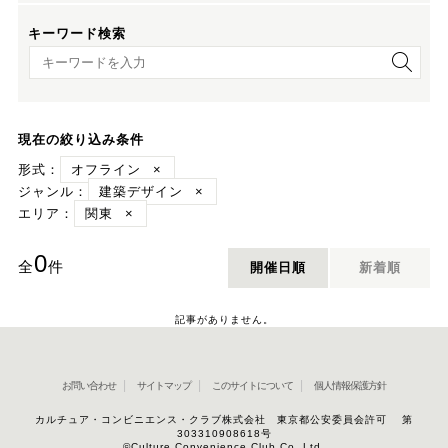
キーワード検索
キーワード検索
現在の絞り込み条件
形式：
オフライン
×
ジャンル：
建築デザイン
×
エリア：
関東
×
0
全
件
開催日順
新着順
記事がありません。
お問い合わせ
サイトマップ
このサイトについて
個人情報保護方針
カルチュア・コンビニエンス・クラブ株式会社 東京都公安委員会許可 第
303310908618号
©Culture Convenience Club Co.,Ltd.