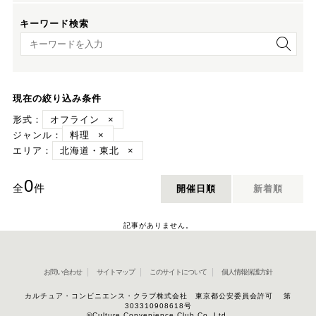
キーワード検索
キーワード検索
現在の絞り込み条件
形式：
オフライン
×
ジャンル：
料理
×
エリア：
北海道・東北
×
0
全
件
開催日順
新着順
記事がありません。
お問い合わせ
サイトマップ
このサイトについて
個人情報保護方針
カルチュア・コンビニエンス・クラブ株式会社 東京都公安委員会許可 第
303310908618号
©Culture Convenience Club Co.,Ltd.