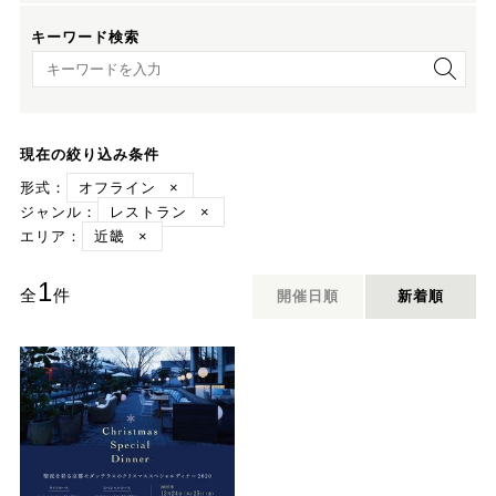
キーワード検索
キーワード検索
現在の絞り込み条件
形式：
オフライン
×
ジャンル：
レストラン
×
エリア：
近畿
×
1
全
件
開催日順
新着順