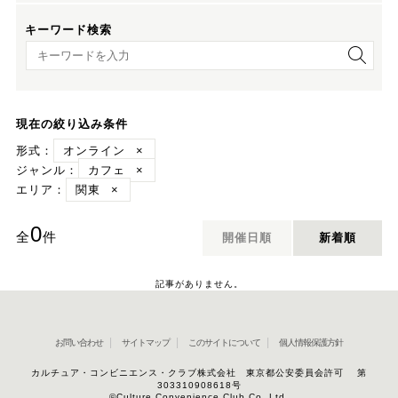
キーワード検索
キーワード検索
現在の絞り込み条件
形式：
オンライン
×
ジャンル：
カフェ
×
エリア：
関東
×
0
全
件
開催日順
新着順
記事がありません。
お問い合わせ
サイトマップ
このサイトについて
個人情報保護方針
カルチュア・コンビニエンス・クラブ株式会社 東京都公安委員会許可 第
303310908618号
©Culture Convenience Club Co.,Ltd.