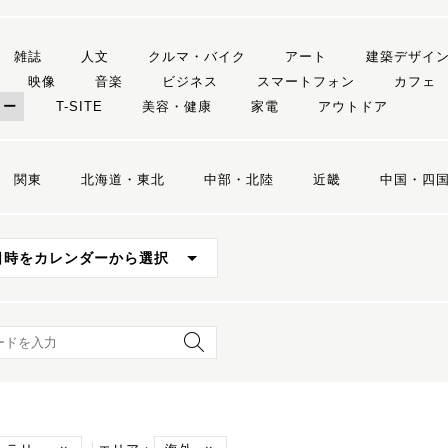
雑誌
人文
クルマ・バイク
アート
建築デザイ
映像
音楽
ビジネス
スマートフォン
カフェ
リー
T-SITE
美容・健康
家電
アウトドア
関東
北海道・東北
中部・北陸
近畿
中国・四
日時をカレンダーから選択
ード検索