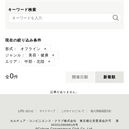
キーワード検索
キーワード検索
現在の絞り込み条件
形式：
オフライン
×
ジャンル：
美容・健康
×
エリア：
中部・北陸
×
0
全
件
開催日順
新着順
記事がありません。
お問い合わせ
サイトマップ
このサイトについて
個人情報保護方針
カルチュア・コンビニエンス・クラブ株式会社 東京都公安委員会許可 第
303310908618号
©Culture Convenience Club Co.,Ltd.