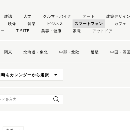
雑誌
人文
クルマ・バイク
アート
建築デザイ
映像
音楽
ビジネス
スマートフォン
カフェ
リー
T-SITE
美容・健康
家電
アウトドア
関東
北海道・東北
中部・北陸
近畿
中国・四
日時をカレンダーから選択
ード検索