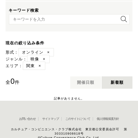
キーワード検索
キーワード検索
現在の絞り込み条件
形式：
オンライン
×
ジャンル：
映像
×
エリア：
関東
×
0
全
件
開催日順
新着順
記事がありません。
お問い合わせ
サイトマップ
このサイトについて
個人情報保護方針
カルチュア・コンビニエンス・クラブ株式会社 東京都公安委員会許可 第
303310908618号
©Culture Convenience Club Co.,Ltd.