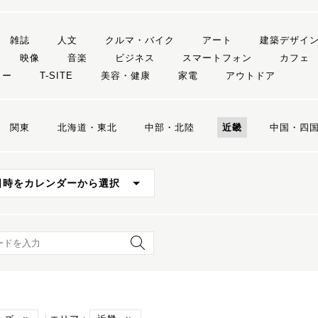
雑誌
人文
クルマ・バイク
アート
建築デザイ
映像
音楽
ビジネス
スマートフォン
カフェ
リー
T-SITE
美容・健康
家電
アウトドア
関東
北海道・東北
中部・北陸
近畿
中国・四
日時をカレンダーから選択
ード検索