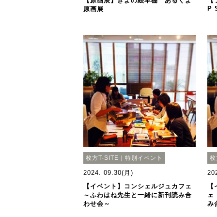
【原画展】きよの絵本棚 あるくよ
【
P 
原画展
枚方T-SITE｜特別イベント
枚
2024. 09.30(月)
20
【イベント】コンシェルジュカフェ
【
～ふわはね先生と一緒に新刊読み合
ェ
わせ会～
み