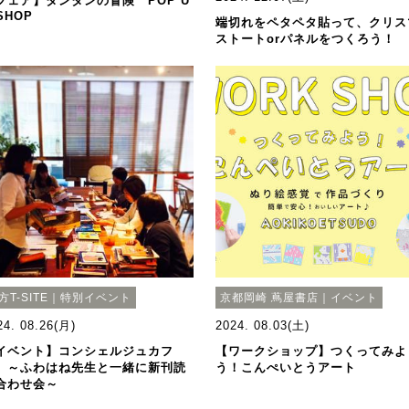
フェア】タンタンの冒険 POP U
SHOP
端切れをペタペタ貼って、クリス
ストートorパネルをつくろう！
方T-SITE｜特別イベント
京都岡崎 蔦屋書店｜イベント
24. 08.26(月)
2024. 08.03(土)
イベント】コンシェルジュカフ
【ワークショップ】つくってみよ
 ～ふわはね先生と一緒に新刊読
う！こんぺいとうアート
合わせ会～