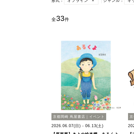
形式：
オフライン
×
ジャンル：
キ
33
全
件
京都岡崎 蔦屋書店｜イベント
京
2026.06.07(日) - 06.13(土)
20