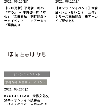
2021. 06.13(日)
2021. 06.12(土)
【6/10更新】平野啓一郎の
【オンラインイベント】大森
『本心』 ～ 平野啓一郎『本
望×いとうせいこう 『三体』
心』（文藝春秋）刊行記念ト
シリーズ完結記念 ※アーカ
ークイベント～ ※アーカイ
イブ配信あり
ブ配信あり
オンラインイベント
京都岡崎 蔦屋書店｜イベント
2021. 05.26(水)
KYOTO STEAM－世界文化交
流祭－オンライン読書会
「ほんとのはなし－自分の環