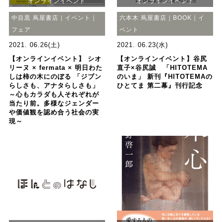
オンラインイベント
オンラインイベント
中目黒 蔦屋書店｜イベント｜
六本木 蔦屋書店｜BOOK｜イ
フェア
ベント
2021. 06.26(土)
2021. 06.23(水)
【オンラインイベント】 シオ
【オンラインイベント】谷尻
リーヌ × fermata × 明日わた
直子×谷尻誠 「HITOTEMA
しは柿の木にのぼる 「ジブン
のいま」 新刊『HITOTEMAの
らしさも、アナタらしさも」
ひとてま 第二幕』刊行記念
～心もカラダも人それぞれが
当たり前。多様なジェンダー
や価値観を認め合う社会の実
現～