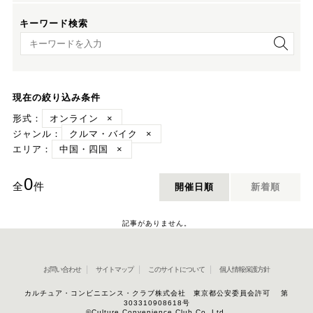
キーワード検索
キーワード検索
現在の絞り込み条件
形式：
オンライン
×
ジャンル：
クルマ・バイク
×
エリア：
中国・四国
×
0
全
件
開催日順
新着順
記事がありません。
お問い合わせ
サイトマップ
このサイトについて
個人情報保護方針
カルチュア・コンビニエンス・クラブ株式会社 東京都公安委員会許可 第
303310908618号
©Culture Convenience Club Co.,Ltd.