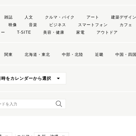
雑誌
人文
クルマ・バイク
アート
建築デザイ
映像
音楽
ビジネス
スマートフォン
カフェ
リー
T-SITE
美容・健康
家電
アウトドア
関東
北海道・東北
中部・北陸
近畿
中国・四
日時をカレンダーから選択
ード検索