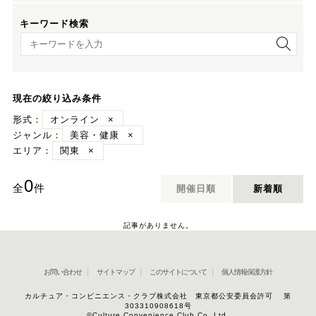
キーワード検索
キーワード検索
現在の絞り込み条件
形式：
オンライン
×
ジャンル：
美容・健康
×
エリア：
関東
×
0
全
件
開催日順
新着順
記事がありません。
お問い合わせ
サイトマップ
このサイトについて
個人情報保護方針
カルチュア・コンビニエンス・クラブ株式会社 東京都公安委員会許可 第
303310908618号
©Culture Convenience Club Co.,Ltd.