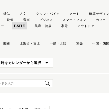
雑誌
人文
クルマ・バイク
アート
建築デザイ
映像
音楽
ビジネス
スマートフォン
カフェ
リー
T-SITE
美容・健康
家電
アウトドア
関東
北海道・東北
中部・北陸
近畿
中国・四
日時をカレンダーから選択
ード検索